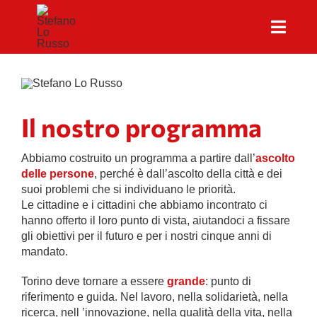
Salta
al
Toggl
contenuto
Naviga
CHI SONO
PROGRAMMA
Il nostro programma
CONTATTI
Abbiamo costruito un programma a partire dall’
ascolto
delle persone
, perché è dall’ascolto della città e dei
suoi problemi che si individuano le priorità.
Le cittadine e i cittadini che abbiamo incontrato ci
hanno offerto il loro punto di vista, aiutandoci a fissare
gli obiettivi per il futuro e per i nostri cinque anni di
mandato.
Torino deve tornare a essere
grande
: punto di
riferimento e guida. Nel lavoro, nella solidarietà, nella
ricerca, nell ’innovazione, nella qualità della vita, nella