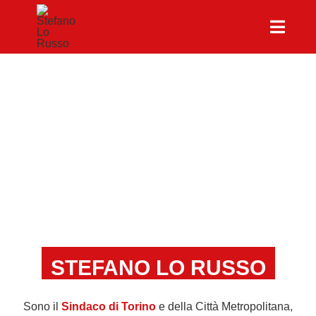
Salta
al
Toggl
contenuto
Naviga
CHI SONO
PROGRAMMA
CONTATTI
STEFANO LO RUSSO
Sono il
Sindaco di Torino
e della Città Metropolitana,